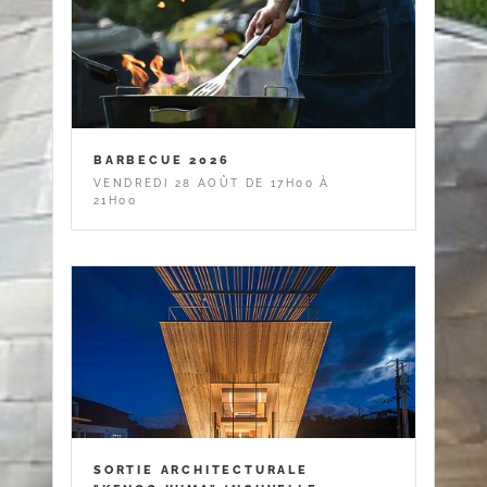
BARBECUE 2026
VENDREDI 28 AOÛT DE 17H00 À
21H00
SORTIE ARCHITECTURALE