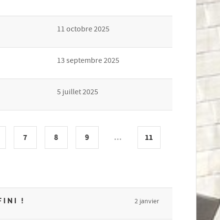
11 octobre 2025
13 septembre 2025
5 juillet 2025
7
8
9
…
11
INI !
2 janvier