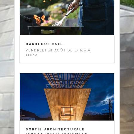
BARBECUE 2026
VENDREDI 28 AOÛT DE 17H00 À
21H00
SORTIE ARCHITECTURALE