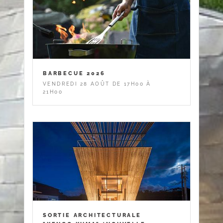
BARBECUE 2026
VENDREDI 28 AOÛT DE 17H00 À
21H00
SORTIE ARCHITECTURALE