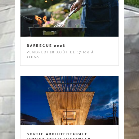
BARBECUE 2026
VENDREDI 28 AOÛT DE 17H00 À
21H00
SORTIE ARCHITECTURALE