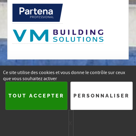
Ce site utilise des cookies et vous donne le contrôle sur ceux
que vous souhaitez activer
E-mail
Facebook
Instagram
Linkedin
TOUT ACCEPTER
PERSONNALISER
2015-
2026 — ASSOCIATION DES ARCHITECTES DU BRABANT
WALLON
X
MASQUER LE BA
PLAN DU SITE
SE CONNECTER
HTML5 UP