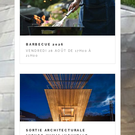
BARBECUE 2026
VENDREDI 28 AOÛT DE 17H00 À
21H00
SORTIE ARCHITECTURALE