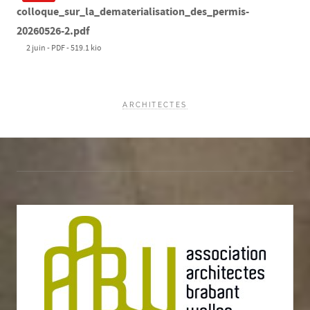
colloque_sur_la_dematerialisation_des_permis-
20260526-2.pdf
2 juin
-
PDF
-
519.1 kio
ARCHITECTES