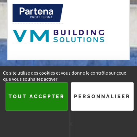
Ce site utilise des cookies et vous donne le contrôle sur ceux
que vous souhaitez activer
E-mail
Facebook
Instagram
Linkedin
TOUT ACCEPTER
PERSONNALISER
2015-
2026 — ASSOCIATION DES ARCHITECTES DU BRABANT
WALLON
X
MASQUER LE BA
PLAN DU SITE
SE CONNECTER
HTML5 UP