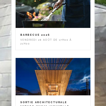
BARBECUE 2026
VENDREDI 28 AOÛT DE 17H00 À
21H00
SORTIE ARCHITECTURALE