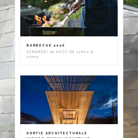
BARBECUE 2026
VENDREDI 28 AOÛT DE 17H00 À
21H00
SORTIE ARCHITECTURALE