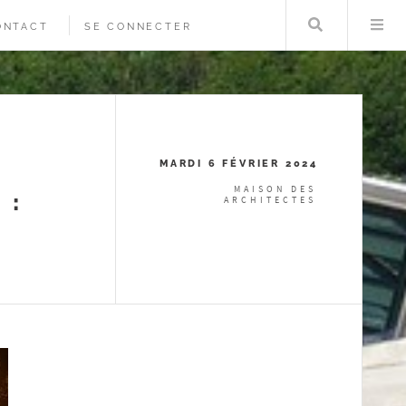
Rechercher
Me
ONTACT
SE CONNECTER
N
MARDI 6 FÉVRIER 2024
MAISON DES
 :
ARCHITECTES