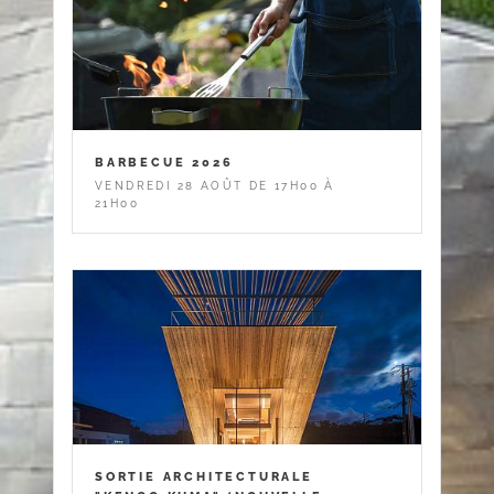
BARBECUE 2026
VENDREDI 28 AOÛT DE 17H00 À
21H00
SORTIE ARCHITECTURALE