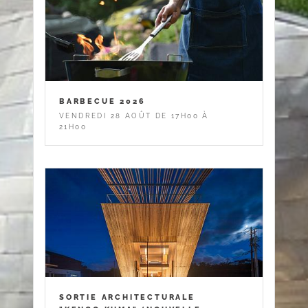
BARBECUE 2026
VENDREDI 28 AOÛT DE 17H00 À
21H00
SORTIE ARCHITECTURALE