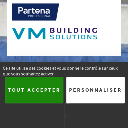
Ce site utilise des cookies et vous donne le contrôle sur ceux
que vous souhaitez activer
E-mail
Facebook
Instagram
Linkedin
TOUT ACCEPTER
PERSONNALISER
2015-
2026 — ASSOCIATION DES ARCHITECTES DU BRABANT
WALLON
X
MASQUER LE BA
PLAN DU SITE
SE CONNECTER
HTML5 UP