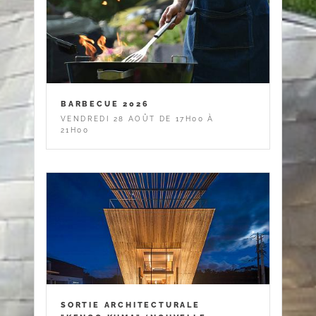
BARBECUE 2026
VENDREDI 28 AOÛT DE 17H00 À
21H00
SORTIE ARCHITECTURALE