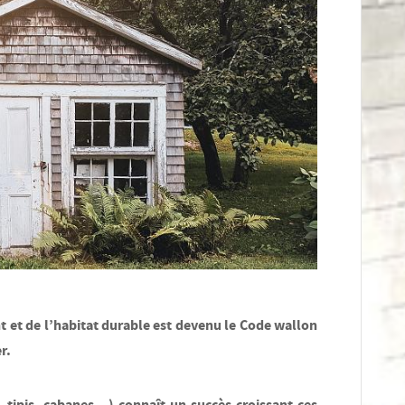
 et de l’habitat durable est devenu le
Code wallon
er
.
, tipis, cabanes…) connaît un succès croissant ces