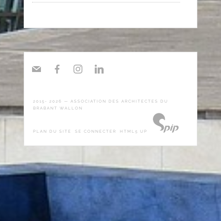
E-mail
Facebook
Instagram
Linkedin
2015-
2026 — ASSOCIATION DES ARCHITECTES DU
BRABANT WALLON
PLAN DU SITE
SE CONNECTER
HTML5 UP