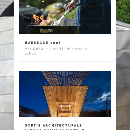
BARBECUE 2026
VENDREDI 28 AOÛT DE 17H00 À
21H00
SORTIE ARCHITECTURALE