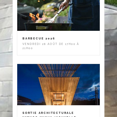
BARBECUE 2026
VENDREDI 28 AOÛT DE 17H00 À
21H00
SORTIE ARCHITECTURALE